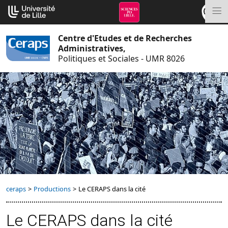
Aller
Cookies management panel
au
M
contenu
Centre d'Etudes et de Recherches
Administratives,
Politiques et Sociales - UMR 8026
ceraps
>
Productions
>
Le CERAPS dans la cité
Le CERAPS dans la cité