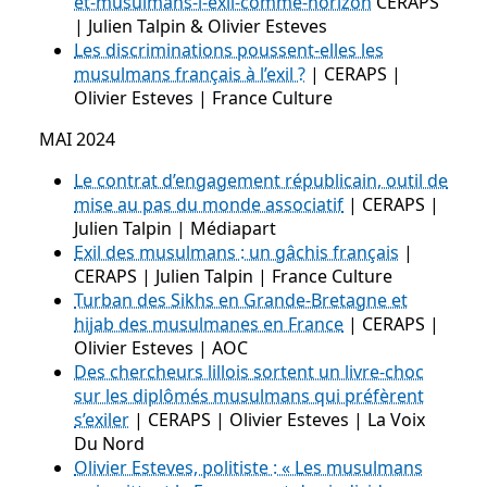
et-musulmans-l-exil-comme-horizon
CERAPS
| Julien Talpin & Olivier Esteves
Les discriminations poussent-elles les
musulmans français à l’exil ?
| CERAPS |
Olivier Esteves | France Culture
MAI 2024
Le contrat d’engagement républicain, outil de
mise au pas du monde associatif
| CERAPS |
Julien Talpin | Médiapart
Exil des musulmans : un gâchis français
|
CERAPS | Julien Talpin | France Culture
Turban des Sikhs en Grande-Bretagne et
hijab des musulmanes en France
| CERAPS |
Olivier Esteves | AOC
Des chercheurs lillois sortent un livre-choc
sur les diplômés musulmans qui préfèrent
s’exiler
| CERAPS | Olivier Esteves | La Voix
Du Nord
Olivier Esteves, politiste : « Les musulmans