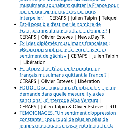
musulmans souhaitent quitter la France pour
mener une vie normal devrait nous
interpeller
"
| CERAPS | Julien Talpin | Telquel
Est-il possible d’estimer le nombre de
Français musulmans quittant la France ?
|
CERAPS | Olivier Esteves | News.DayFR
Exil des diplômés musulmans françaises :
«Beaucoup sont partis à regret, avec un
sentiment de gâchis»
| CERAPS | Julien Talpin
| Libération
Est-il possible d’évaluer le nombre de
français musulmans quittant la France ?
|
CERAPS | Olivier Esteves | Libération
ÉDITO - Discrimination à l'embauche : "je me
demande dans quelle mesure il y a des
sanctions", s'interroge Alba Ventura
|
CERAPS | Julien Talpin & Olivier Esteves | RTL
TEMOIGNAGES. "Un sentiment d’oppression
constante" : pourquoi de plus en plus de
jeunes musulmans envisagent de quitter la