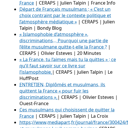
France
| CERAPS | Julien Talpin | France Info
Départ de Français musulmans : « C’est un
choix contraint par le contexte politique et
l’atmosphère médiatique »
| CERAPS | Julien
Talpin | Bondy Blog
« Islamophobie d’atmosphère »,
discriminations… Pourquoi une partie de
l’élite musulmane quitte-t-elle la France ?
|
CERAPS | Olivier Esteves | 20 Minutes
« La France, tu l’aimes mais tu la quittes » : ce
qu’il faut savoir sur ce livre sur
l’islamophobie
| CERAPS | Julien Talpin | Le
HuffPost
ENTRETIEN. Diplômés et musulmans, ils
quittent la France « pour fuir les
discriminations »
| CERAPS | Olivier Esteves |
Ouest-France
Ces musulmans qui choisissent de quitter la
France
| CERAPS | Julien Talpin | La Croix
https://www.mediapart.fr/journal/france/300424/f