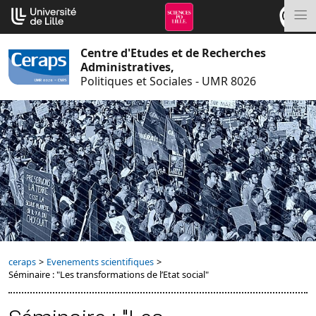
Aller
Cookies management panel
au
M
contenu
Centre d'Etudes et de Recherches
Administratives,
Politiques et Sociales - UMR 8026
ceraps
>
Evenements scientifiques
>
Séminaire : "Les transformations de l’Etat social"