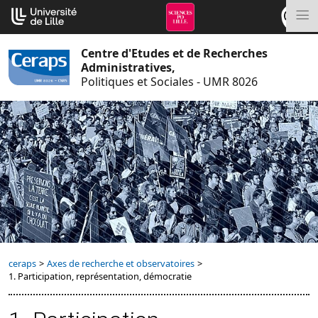
Aller
Cookies management panel
au
M
contenu
Centre d'Etudes et de Recherches
Administratives,
Politiques et Sociales - UMR 8026
ceraps
>
Axes de recherche et observatoires
>
1. Participation, représentation, démocratie