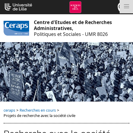
Aller
Cookies management panel
au
M
contenu
Centre d'Etudes et de Recherches
Administratives,
Politiques et Sociales - UMR 8026
ceraps
>
Recherches en cours
>
Projets de recherche avec la société civile