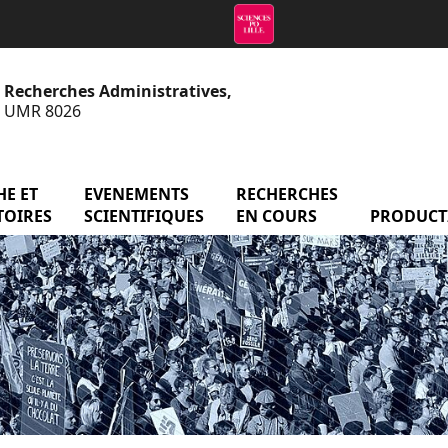
e Recherches Administratives,
 - UMR 8026
menu Axes de recherche et observatoires
E ET
EVENEMENTS
menu Evenements scientifiq
RECHERCHES
menu Reche
atoire
TOIRES
SCIENTIFIQUES
EN COURS
PRODUCT