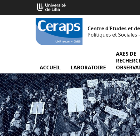
Aller
Cookies management panel
au
contenu
Centre d'Etudes et d
Politiques et Sociales
AXES DE
RECHERCH
ACCUEIL
LABORATOIRE
menu Labor
OBSERVA