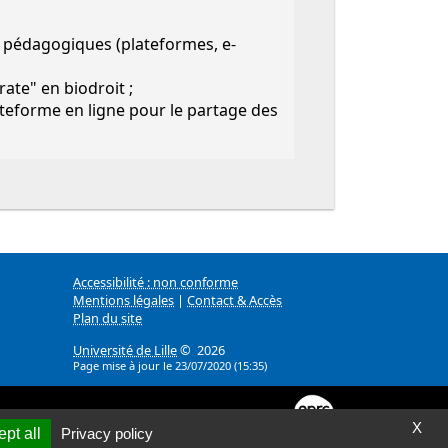
s pédagogiques (plateformes, e-
ate" en biodroit ;
teforme en ligne pour le partage des
Accessibilité : non conforme
Mentions légales
|
Contact & Accès
Plan du site
Université de Lille
© 2026
Page mise à jour le 23/07/2020 (15:35)
X
pt all
Privacy policy