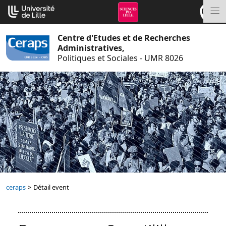
Aller
Cookies management panel
au
M
contenu
Centre d'Etudes et de Recherches
Administratives,
Politiques et Sociales - UMR 8026
ceraps
>
Détail event