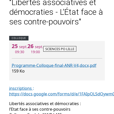
"Libertés associatives et
démocraties - L’État face à
ses contre-pouvoirs"
COLLOQUE
25
26
sept.
sept.
SCIENCES PO LILLE
09:30
19:00
Programme-Colloque-final-ANR-V4.docx.pdf
159 Ko
inscriptions :
https://docs.google.com/forms/d/e/1FAIpQLSdQyw
Libertés associatives et démocraties :
l’Etat face à ses contre-pouvoirs