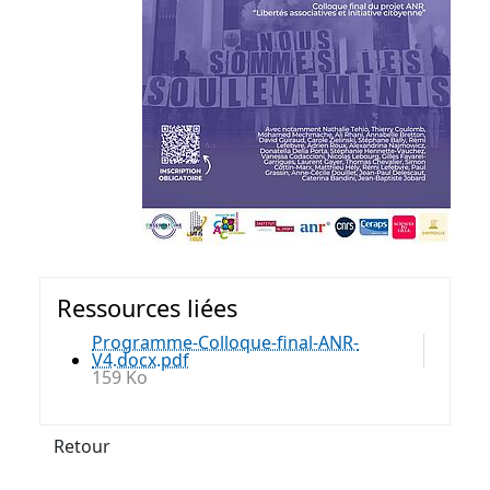
Ressources liées
Programme-Colloque-final-ANR-
V4.docx.pdf
159 Ko
Retour