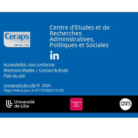
Centre d'Etudes et de
Recherches
Administratives,
Politiques et Sociales
Linkedin ( Nouvelle fenêtre)
Accessibilité : non conforme
Mentions légales
|
Contact & Accès
Plan du site
Université de Lille
© 2026
Page mise à jour le 01/12/2020 (15:03)