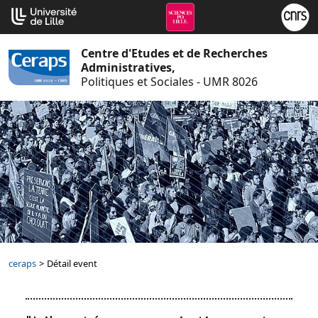
Aller
Cookies management panel
au
contenu
Centre d'Etudes et de Recherches
Administratives,
Politiques et Sociales - UMR 8026
ceraps
>
Détail event