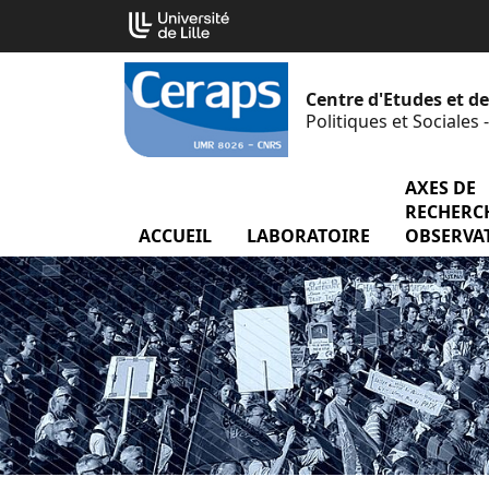
Aller
Cookies management panel
au
contenu
Centre d'Etudes et d
Politiques et Sociales
AXES DE
RECHERCH
ACCUEIL
LABORATOIRE
menu Labor
OBSERVA