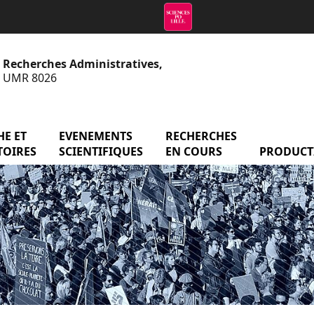
e Recherches Administratives,
 - UMR 8026
menu Axes de recherche et observatoires
E ET
EVENEMENTS
menu Evenements scientifiq
RECHERCHES
menu Reche
atoire
TOIRES
SCIENTIFIQUES
EN COURS
PRODUCT