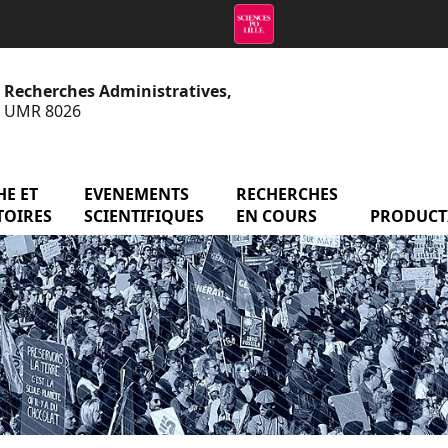
e Recherches Administratives,
 - UMR 8026
menu Axes de recherche et observatoires
E ET
EVENEMENTS
menu Evenements scientifiq
RECHERCHES
menu Reche
atoire
TOIRES
SCIENTIFIQUES
EN COURS
PRODUCT