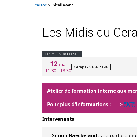
ceraps
>
Détail event
Les Midis du Cera
LES MIDIS DU CERAPS
12
mai
Ceraps - Salle R3.48
11:30 - 13:30
Atelier de formation interne aux m
Pour plus d'informations : ----->
"ICI"
Intervenants
Simon Baeckelandt :
La participati