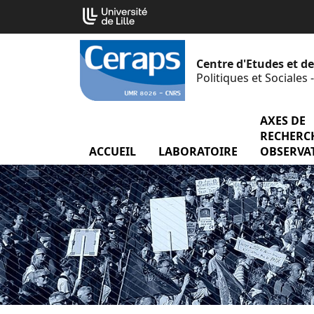
Aller
Cookies management panel
au
contenu
Centre d'Etudes et d
Politiques et Sociales
AXES DE
RECHERCH
ACCUEIL
LABORATOIRE
menu Labor
OBSERVA