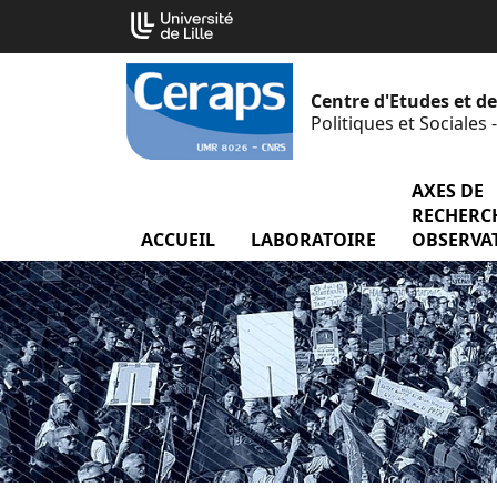
Aller
Cookies management panel
au
contenu
Centre d'Etudes et d
Politiques et Sociales
AXES DE
RECHERCH
ACCUEIL
LABORATOIRE
menu Labor
OBSERVA