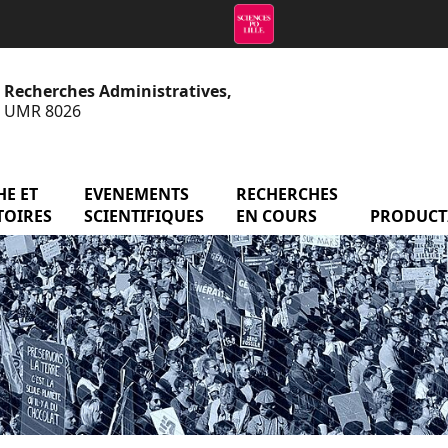
e Recherches Administratives,
 - UMR 8026
menu Axes de recherche et observatoires
E ET
EVENEMENTS
menu Evenements scientifiq
RECHERCHES
menu Reche
atoire
TOIRES
SCIENTIFIQUES
EN COURS
PRODUCT