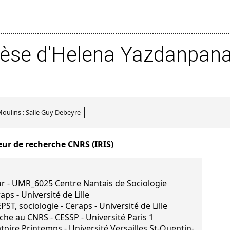
hèse d'Helena Yazdanpan
Moulins : Salle Guy Debeyre
teur de recherche CNRS (IRIS)
r - UMR_6025 Centre Nantais de Sociologie
raps
-
Université de Lille
PST, sociologie
-
Ceraps - Université de Lille
he au CNRS - CESSP - Université Paris 1
toire Printemps - Université Versailles St-Quentin-