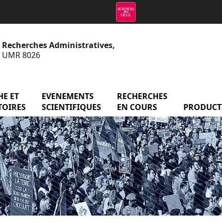
e Recherches Administratives,
 - UMR 8026
menu Axes de recherche et observatoires
E ET
EVENEMENTS
menu Evenements scientifiq
RECHERCHES
menu Reche
atoire
TOIRES
SCIENTIFIQUES
EN COURS
PRODUCT