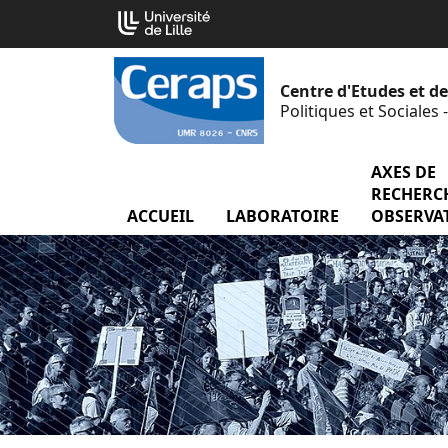
Aller
Cookies management panel
au
contenu
Centre d'Etudes et d
Politiques et Sociales
AXES DE
RECHERCH
ACCUEIL
LABORATOIRE
menu Labor
OBSERVA