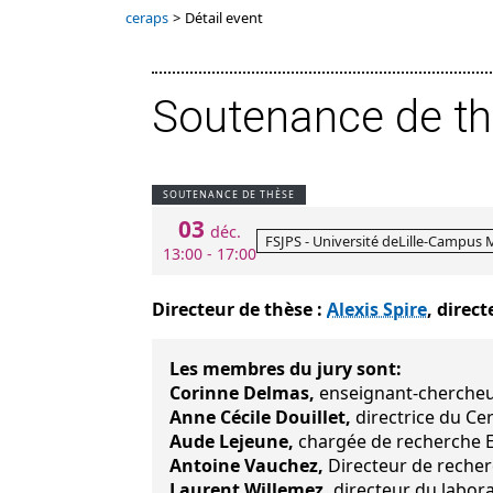
ceraps
>
Détail event
Soutenance de t
SOUTENANCE DE THÈSE
03
déc.
FSJPS - Université deLille-Campus 
13:00 - 17:00
Directeur de thèse :
Alexis Spire
, direc
Les membres du jury sont:
Corinne Delmas,
enseignant-chercheu
Anne Cécile Douillet,
directrice du Ce
Aude Lejeune,
chargée de recherche E
Antoine Vauchez,
Directeur de recherc
Laurent Willemez,
directeur du labora