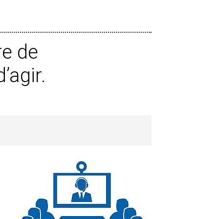
re de
’agir.