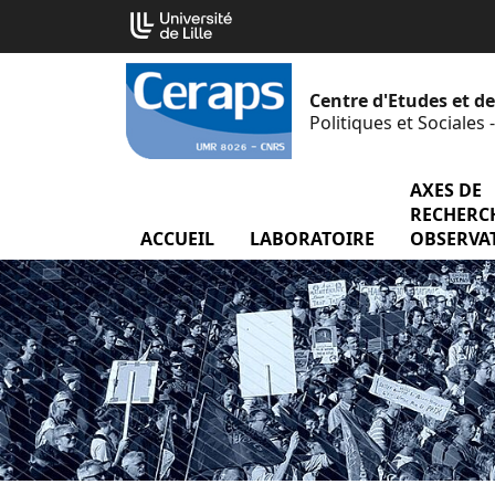
Aller
Cookies management panel
au
contenu
Centre d'Etudes et d
Politiques et Sociales
AXES DE
RECHERCH
ACCUEIL
LABORATOIRE
menu Labor
OBSERVA