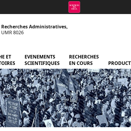
e Recherches Administratives,
 - UMR 8026
menu Axes de recherche et observatoires
E ET
EVENEMENTS
menu Evenements scientifiq
RECHERCHES
menu Reche
atoire
TOIRES
SCIENTIFIQUES
EN COURS
PRODUCT