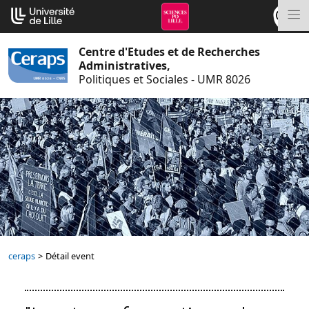
Aller
Cookies management panel
au
M
contenu
Centre d'Etudes et de Recherches
Administratives,
Politiques et Sociales - UMR 8026
ceraps
>
Détail event