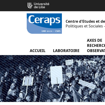
Aller
Cookies management panel
au
contenu
Centre d'Etudes et d
Politiques et Sociales
AXES DE
RECHERCH
ACCUEIL
LABORATOIRE
menu Labor
OBSERVA