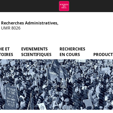
e Recherches Administratives,
 - UMR 8026
menu Axes de recherche et observatoires
E ET
EVENEMENTS
menu Evenements scientifiq
RECHERCHES
menu Reche
atoire
TOIRES
SCIENTIFIQUES
EN COURS
PRODUCT