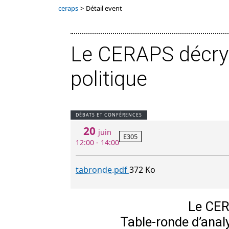
ceraps
>
Détail event
Le CERAPS décrypt
politique
DÉBATS ET CONFÉRENCES
20
juin
E305
12:00 - 14:00
tabronde.pdf
372 Ko
Le CER
Table-ronde d’analy