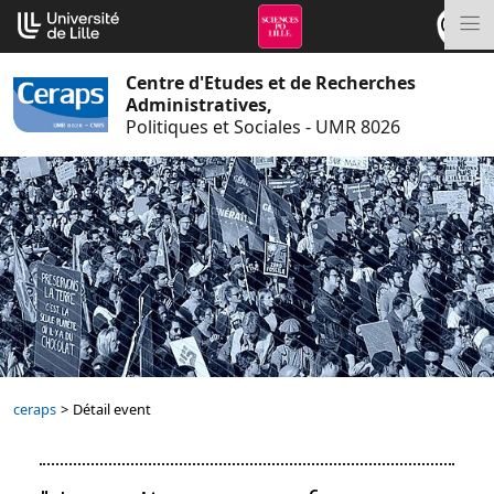
Aller
Cookies management panel
au
M
contenu
Centre d'Etudes et de Recherches
Administratives,
Politiques et Sociales - UMR 8026
ceraps
>
Détail event