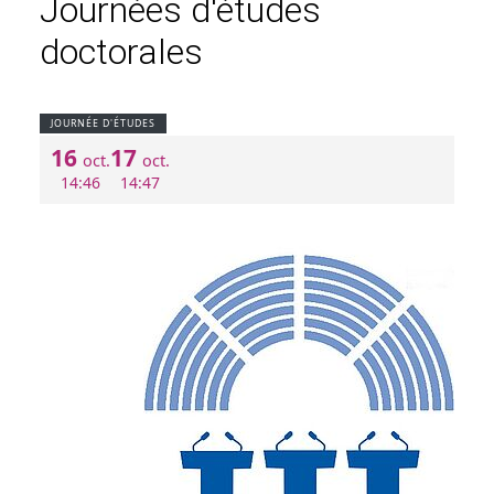
Journées d'études
doctorales
JOURNÉE D'ÉTUDES
16
17
oct.
oct.
14:46
14:47