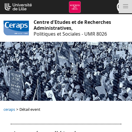
Aller
Cookies management panel
au
M
contenu
Centre d'Etudes et de Recherches
Administratives,
Politiques et Sociales - UMR 8026
ceraps
>
Détail event