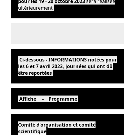
pour les 19 - 20 octobre 2023
sera réalisée
ultérieurement
Ci-dessous - INFORMATIONS notées pour
les 6 et 7 avril 2023, journées qui ont dû
être reportées
Affiche
-
Programme
Comité d'organisation et comité
scientifique