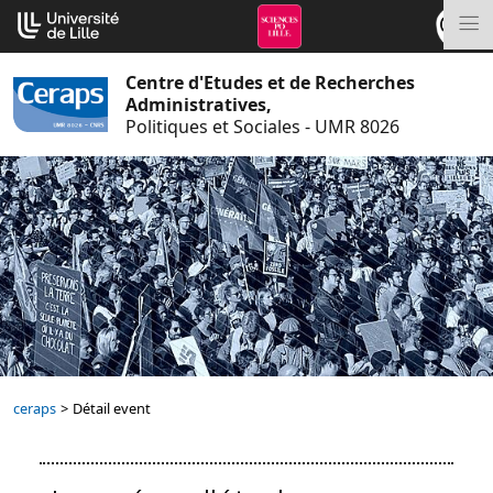
Aller
Cookies management panel
au
M
contenu
Centre d'Etudes et de Recherches
Administratives,
Politiques et Sociales - UMR 8026
ceraps
>
Détail event