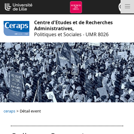
Aller
Cookies management panel
au
M
contenu
Centre d'Etudes et de Recherches
Administratives,
Politiques et Sociales - UMR 8026
ceraps
>
Détail event