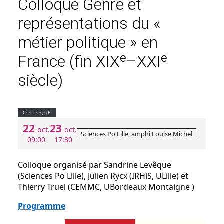
Colloque Genre et
représentations du «
métier politique » en
France (fin XIXᵉ–XXIᵉ
siècle)
COLLOQUE
22
23
oct.
oct.
Sciences Po Lille, amphi Louise Michel
09:00
17:30
Colloque organisé par Sandrine Levêque
(Sciences Po Lille), Julien Rycx (IRHiS, ULille) et
Thierry Truel (CEMMC, UBordeaux Montaigne )
Programme