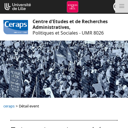
Aller
Cookies management panel
au
M
contenu
Centre d'Etudes et de Recherches
Administratives,
Politiques et Sociales - UMR 8026
ceraps
>
Détail event