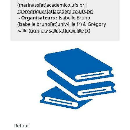
(
marinass[at]academico.ufs.br
|
caerodrigues
[at]
academico.ufs.br
).
- Organisateurs :
Isabelle Bruno
(
isabelle.bruno
[at]
univ-lille.fr
) & Grégory
Salle (
gregory.salle
[at]
univ-lille.fr
)
Retour