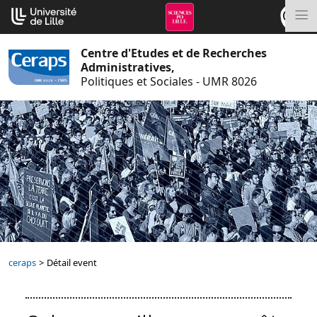
Aller
Cookies management panel
au
M
contenu
Centre d'Etudes et de Recherches
Administratives,
Politiques et Sociales - UMR 8026
ceraps
>
Détail event