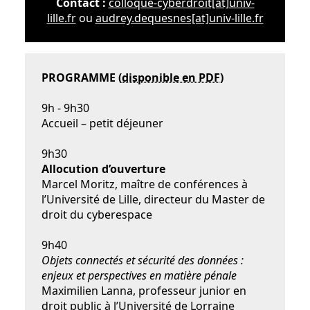
Contact :
colloque-cyberdroit[at]univ-
lille.fr
ou
audrey.dequesnes[at]univ-lille.fr
PROGRAMME (
disponible en PDF
)
9h - 9h30
Accueil – petit déjeuner
9h30
Allocution d’ouverture
Marcel Moritz, maître de conférences à
l’Université de Lille, directeur du Master de
droit du cyberespace
9h40
Objets connectés et sécurité des données :
enjeux et perspectives en matière pénale
Maximilien Lanna, professeur junior en
droit public à l’Université de Lorraine