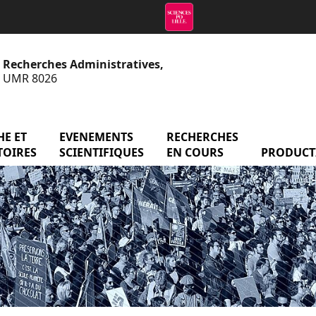
e Recherches Administratives,
 - UMR 8026
menu Axes de recherche et observatoires
E ET
EVENEMENTS
menu Evenements scientifiq
RECHERCHES
menu Reche
atoire
TOIRES
SCIENTIFIQUES
EN COURS
PRODUCT