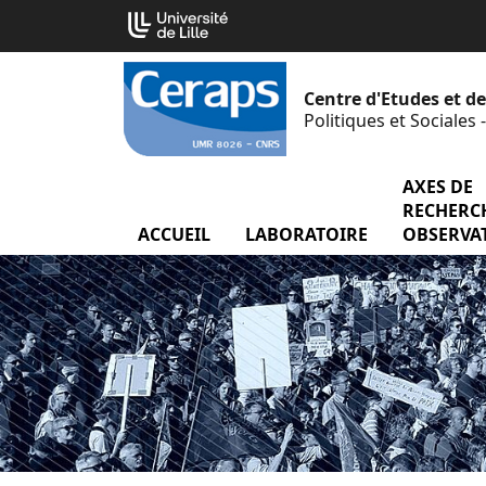
Aller
Cookies management panel
au
contenu
Centre d'Etudes et d
Politiques et Sociales
AXES DE
RECHERCH
ACCUEIL
LABORATOIRE
menu Labor
OBSERVA