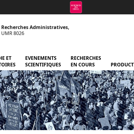
e Recherches Administratives,
 - UMR 8026
menu Axes de recherche et observatoires
E ET
EVENEMENTS
menu Evenements scientifiq
RECHERCHES
menu Reche
atoire
TOIRES
SCIENTIFIQUES
EN COURS
PRODUCT