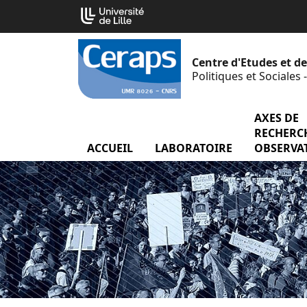
Aller
Cookies management panel
au
contenu
Centre d'Etudes et d
Politiques et Sociales
AXES DE
RECHERCH
ACCUEIL
LABORATOIRE
menu Labor
OBSERVA