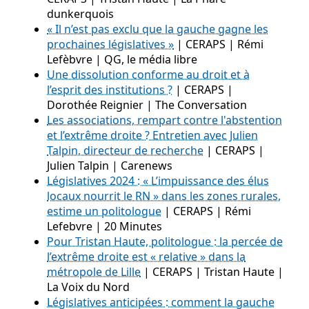
dunkerquois
« Il n’est pas exclu que la gauche gagne les
prochaines législatives »
| CERAPS | Rémi
Lefèbvre | QG, le média libre
Une dissolution conforme au droit et à
l’esprit des institutions ?
| CERAPS |
Dorothée Reignier | The Conversation
Les associations, rempart contre l'abstention
et l’extrême droite ? Entretien avec Julien
Talpin, directeur de recherche
| CERAPS |
Julien Talpin | Carenews
Législatives 2024 : « L’impuissance des élus
locaux nourrit le RN » dans les zones rurales,
estime un politologue
| CERAPS | Rémi
Lefebvre | 20 Minutes
Pour Tristan Haute, politologue : la percée de
l’extrême droite est « relative » dans la
métropole de Lille
| CERAPS | Tristan Haute |
La Voix du Nord
Législatives anticipées : comment la gauche