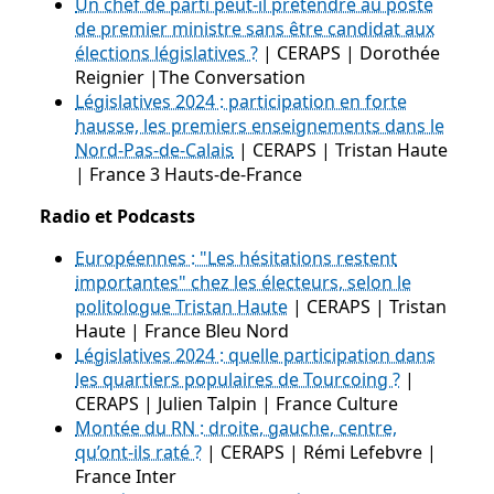
Un chef de parti peut-il prétendre au poste
de premier ministre sans être candidat aux
élections législatives ?
| CERAPS | Dorothée
Reignier |The Conversation
Législatives 2024 : participation en forte
hausse, les premiers enseignements dans le
Nord-Pas-de-Calais
| CERAPS | Tristan Haute
| France 3 Hauts-de-France
Radio et Podcasts
Européennes : "Les hésitations restent
importantes" chez les électeurs, selon le
politologue Tristan Haute
| CERAPS | Tristan
Haute | France Bleu Nord
Législatives 2024 : quelle participation dans
les quartiers populaires de Tourcoing ?
|
CERAPS | Julien Talpin | France Culture
Montée du RN : droite, gauche, centre,
qu’ont-ils raté ?
| CERAPS | Rémi Lefebvre |
France Inter