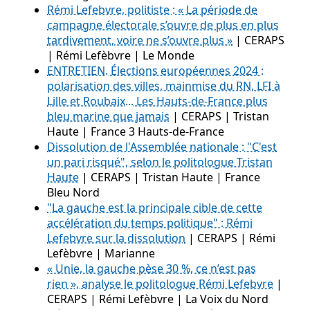
Rémi Lefebvre, politiste : « La période de
campagne électorale s’ouvre de plus en plus
tardivement, voire ne s’ouvre plus »
| CERAPS
| Rémi Lefèbvre | Le Monde
ENTRETIEN. Élections européennes 2024 :
polarisation des villes, mainmise du RN, LFI à
Lille et Roubaix... Les Hauts-de-France plus
bleu marine que jamais
| CERAPS | Tristan
Haute | France 3 Hauts-de-France
Dissolution de l'Assemblée nationale : "C'est
un pari risqué", selon le politologue Tristan
Haute
| CERAPS | Tristan Haute | France
Bleu Nord
"La gauche est la principale cible de cette
accélération du temps politique" : Rémi
Lefebvre sur la dissolution
| CERAPS | Rémi
Lefèbvre | Marianne
« Unie, la gauche pèse 30 %, ce n’est pas
rien », analyse le politologue Rémi Lefebvre
|
CERAPS | Rémi Lefèbvre | La Voix du Nord