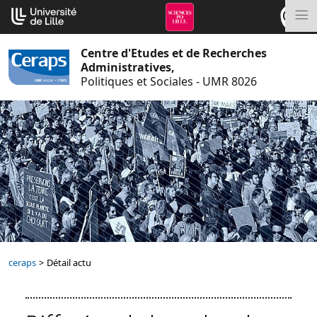
Aller
Cookies management panel
au
M
contenu
Centre d'Etudes et de Recherches
Administratives,
Politiques et Sociales - UMR 8026
ceraps
>
Détail actu