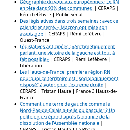
Géographie du vote aux européennes : Le RN
en tête dans 93% des communes
| CERAPS |
Rémi Lefèbvre | Public Sénat
Des législatives dans trois semaines : avec ce
calendrier serré, « Macron optimise son
avantage »
| CERAPS | Rémi Lefèbvre |
Ouest-France
Législatives anticipées : «Arithmétiquement
parlant, une victoire de la gauche est tout à
fait possible»
| CERAPS | Rémi Lefèbvre |
Libération
Les Hauts-de-France, première région RN :
pourquoi ce territoire est "sociologiquement
disposé" à voter pour l'extrême droite
|
CERAPS | Tristan Haute | France 3 Hauts-de-
France
Comment une terre de gauche comme le
Nord-Pas-de-Calais a-t-elle pu basculer ? Un
politologue répond après l’annonce de la
dissolution de l’Assemblée nationale
|
CERAPS | Tristan Haute | La Phare