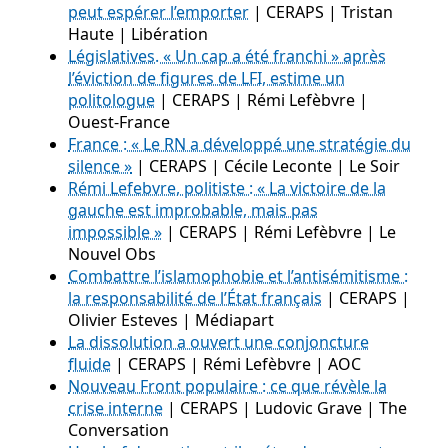
peut espérer l’emporter
| CERAPS | Tristan
Haute | Libération
Législatives. « Un cap a été franchi » après
l’éviction de figures de LFI, estime un
politologue
| CERAPS | Rémi Lefèbvre |
Ouest-France
France : « Le RN a développé une stratégie du
silence »
| CERAPS | Cécile Leconte | Le Soir
Rémi Lefebvre, politiste : « La victoire de la
gauche est improbable, mais pas
impossible »
| CERAPS | Rémi Lefèbvre | Le
Nouvel Obs
Combattre l’islamophobie et l’antisémitisme :
la responsabilité de l’État français
| CERAPS |
Olivier Esteves | Médiapart
La dissolution a ouvert une conjoncture
fluide
| CERAPS | Rémi Lefèbvre | AOC
Nouveau Front populaire : ce que révèle la
crise interne
| CERAPS | Ludovic Grave | The
Conversation